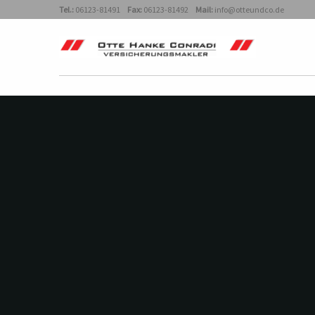
Tel.:
06123-81491
Fax:
06123-81492
Mail:
info@otteundco.de