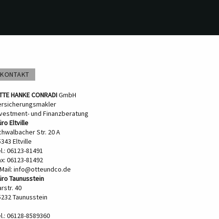
KONTAKT
TTE HANKE CONRADI
GmbH
ersicherungsmakler
nvestment- und Finanzberatung
ro Eltville
chwalbacher Str. 20 A
343 Eltville
l.: 06123-81491
ax: 06123-81492
Mail:
info@otteundco.de
üro Taunusstein
rstr. 40
5232 Taunusstein
el.: 06128-8589360