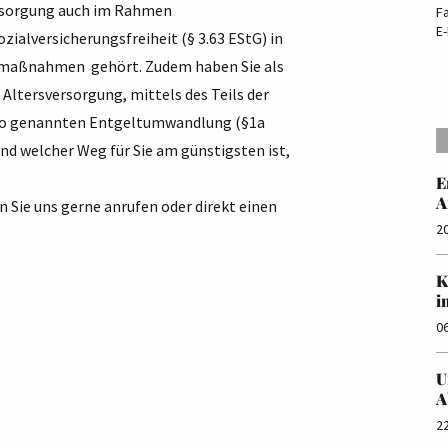
versorgung auch im Rahmen
F
E-
ialversicherungsfreiheit (§ 3.63 EStG) in
rgemaßnahmen gehört. Zudem haben Sie als
Altersversorgung, mittels des Teils der
so genannten Entgeltumwandlung (§1a
nd welcher Weg für Sie am günstigsten ist,
E
A
 Sie uns gerne anrufen oder direkt einen
2
K
i
0
U
A
2