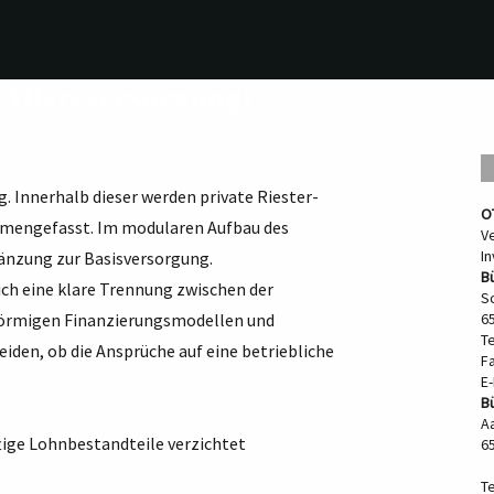
 Altersversorgung)
g. Innerhalb dieser werden private Riester-
O
mmengefasst. Im modularen Aufbau des
V
I
gänzung zur Basisversorgung.
Bü
ich eine klare Trennung zwischen der
S
gsförmigen Finanzierungsmodellen und
65
Te
eiden, ob die Ansprüche auf eine betriebliche
F
E-
B
Aa
tige Lohnbestandteile verzichtet
6
T