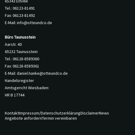
65343 Eltville
Tel.: 06123-81491
Fax: 06123-81492
E-Mail:
info@otteundco.de
Büro Taunusstein
Aarstr. 40
65232 Taunusstein
Tel.: 06128-8589360
Fax: 06128-8589361
E-Mail:
daniel.hanke@otteundco.de
Handelsregister
Amtsgericht Wiesbaden:
HR B 17744
Kontakt
Impressum/Datenschutzerklärung
Disclaimer
News
Angebote anfordern
Termin vereinbaren