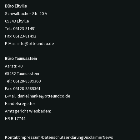
Büro Eltville
Schwalbacher Str. 20 A
65343 Eltville
Tel.: 06123-81491
Fax: 06123-81492
E-Mail:
info@otteundco.de
Büro Taunusstein
Aarstr. 40
65232 Taunusstein
Tel.: 06128-8589360
Fax: 06128-8589361
E-Mail:
daniel.hanke@otteundco.de
Handelsregister
Amtsgericht Wiesbaden:
HR B 17744
Kontakt
Impressum/Datenschutzerklärung
Disclaimer
News