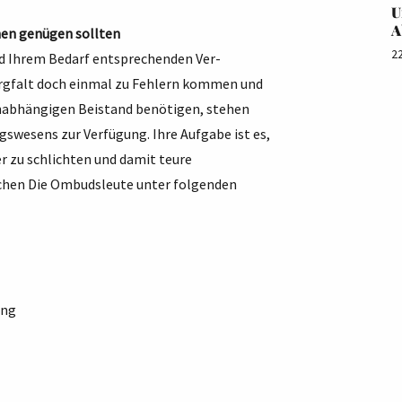
U
A
hen genügen sollten
2
nd Ihrem Bedarf entsprechenden Ver-
Sorgfalt doch einmal zu Fehlern kommen und
 unabhängigen Beistand benötigen, stehen
swesens zur Verfügung. Ihre Aufgabe ist es,
er zu schlichten und damit teure
ichen Die Ombudsleute unter folgenden
ung