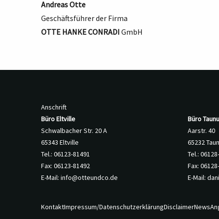
Andreas Otte
Geschäftsführer der Firma
OTTE HANKE CONRADI
GmbH
Anschrift
Büro Eltville
Büro Taunu
Schwalbacher Str. 20 A
Aarstr. 40
65343 Eltville
65232 Tau
Tel.: 06123-81491
Tel.: 0612
Fax: 06123-81492
Fax: 06128
E-Mail:
info@otteundco.de
E-Mail:
dan
Kontakt
Impressum/Datenschutzerklärung
Disclaimer
News
An