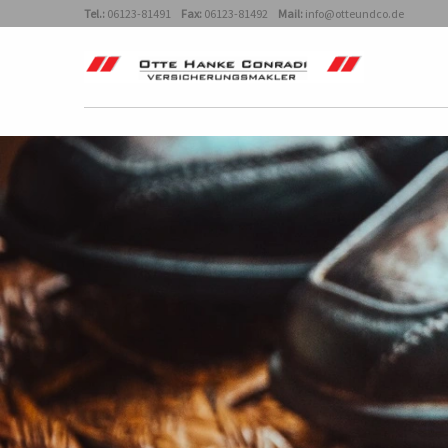
Tel.:
06123-81491
Fax:
06123-81492
Mail:
info@otteundco.de