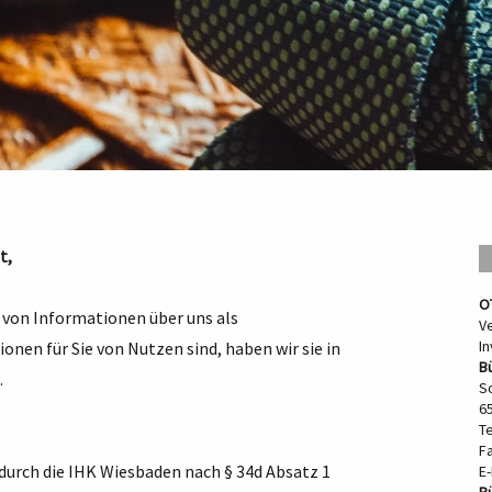
t,
O
 von Informationen über uns als
V
I
nen für Sie von Nutzen sind, haben wir sie in
Bü
.
S
65
Te
F
 durch die IHK Wiesbaden nach § 34d Absatz 1
E-
B