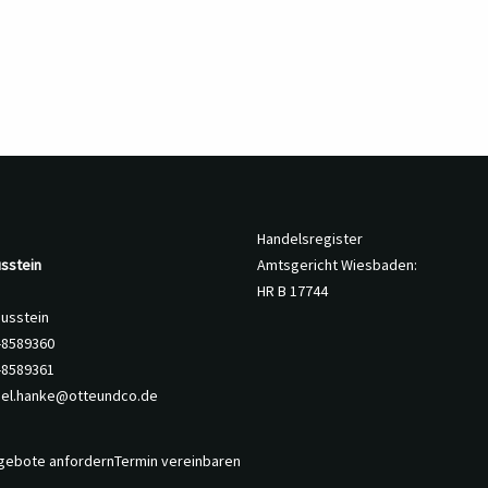
Handelsregister
sstein
Amtsgericht Wiesbaden:
HR B 17744
nusstein
8-8589360
-8589361
iel.hanke@otteundco.de
gebote anfordern
Termin vereinbaren