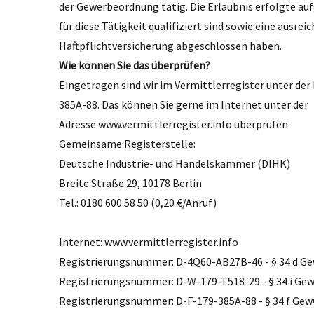
der Gewerbeordnung tätig. Die Erlaubnis erfolgte aufg
für diese Tätigkeit qualifiziert sind sowie eine aus
Haftpflichtversicherung abgeschlossen haben.
Wie können Sie das überprüfen?
Eingetragen sind wir im Vermittlerregister unter 
385A-88. Das können Sie gerne im Internet unter der
Adresse
www.vermittlerregister.info
überprüfen.
Gemeinsame Registerstelle:
Deutsche Industrie- und Handelskammer (DIHK)
Breite Straße 29, 10178 Berlin
Tel.: 0180 600 58 50 (0,20 €/Anruf)
Internet:
www.vermittlerregister.info
Registrierungsnummer: D-4Q60-AB27B-46 - § 34 d G
Registrierungsnummer: D-W-179-T518-29 - § 34 i Ge
Registrierungsnummer: D-F-179-385A-88 - § 34 f Ge