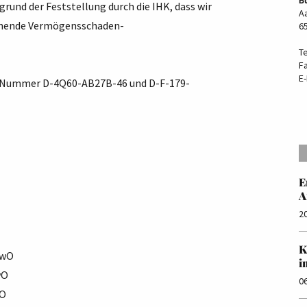
rund der Feststellung durch die IHK, dass wir
Aa
reichende Vermögensschaden-
6
T
F
E-
der Nummer D-4Q60-AB27B-46 und D-F-179-
E
A
2
K
ewO
i
wO
0
wO