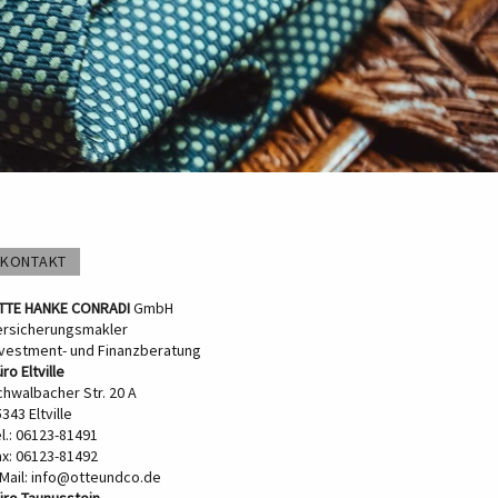
KONTAKT
TTE HANKE CONRADI
GmbH
ersicherungsmakler
nvestment- und Finanzberatung
ro Eltville
chwalbacher Str. 20 A
343 Eltville
l.: 06123-81491
ax: 06123-81492
Mail:
info@otteundco.de
üro Taunusstein