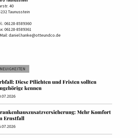
rstr. 40
5232 Taunusstein
el.: 06128-8589360
ax: 06128-8589361
Mail:
daniel.hanke@otteundco.de
NEUIGKEITEN
rbfall: Diese Pflichten und Fristen sollten
ngehörige kennen
0.07.2026
rankenhauszusatzversicherung: Mehr Komfort
m Ernstfall
6.07.2026