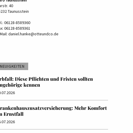
rstr. 40
5232 Taunusstein
el.: 06128-8589360
ax: 06128-8589361
Mail:
daniel.hanke@otteundco.de
NEUIGKEITEN
rbfall: Diese Pflichten und Fristen sollten
ngehörige kennen
0.07.2026
rankenhauszusatzversicherung: Mehr Komfort
m Ernstfall
6.07.2026