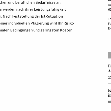
chen und beruflichen Bedürfnisse an.
Aa
werden nach ihrer Leistungsfähigkeit
6
 Nach Feststellung der Ist-Situation
T
iner individuellen Plazierung wird Ihr Risiko
F
E-
timalen Bedingungen und geringsten Kosten
E
A
2
K
i
0