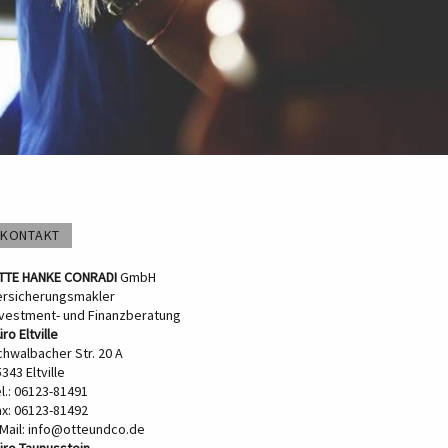
KONTAKT
TTE HANKE CONRADI
GmbH
ersicherungsmakler
nvestment- und Finanzberatung
ro Eltville
chwalbacher Str. 20 A
343 Eltville
l.: 06123-81491
ax: 06123-81492
Mail:
info@otteundco.de
üro Taunusstein