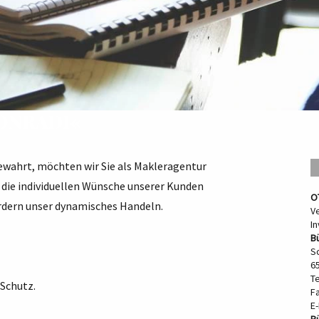
CONRADI«
ewahrt, möchten wir Sie als Makleragentur
, die individuellen Wünsche unserer Kunden
O
rdern unser dynamisches Handeln.
V
I
Bü
S
65
Te
 Schutz.
F
E-
B