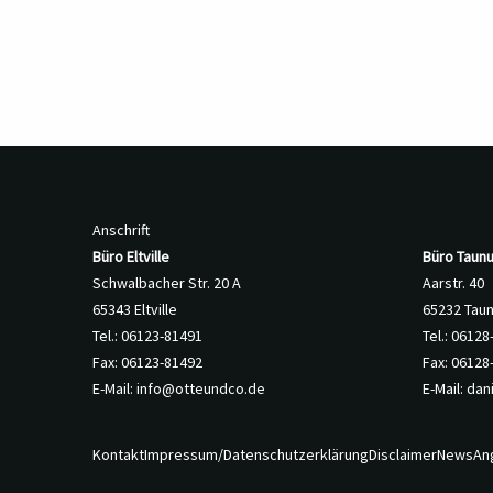
Anschrift
Büro Eltville
Büro Taunu
Schwalbacher Str. 20 A
Aarstr. 40
65343 Eltville
65232 Tau
Tel.: 06123-81491
Tel.: 0612
Fax: 06123-81492
Fax: 06128
E-Mail:
info@otteundco.de
E-Mail:
dan
Kontakt
Impressum/Datenschutzerklärung
Disclaimer
News
An