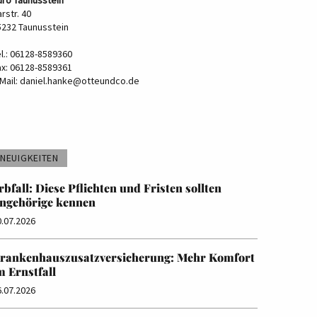
rstr. 40
5232 Taunusstein
el.: 06128-8589360
ax: 06128-8589361
Mail:
daniel.hanke@otteundco.de
NEUIGKEITEN
rbfall: Diese Pflichten und Fristen sollten
ngehörige kennen
0.07.2026
rankenhauszusatzversicherung: Mehr Komfort
m Ernstfall
6.07.2026