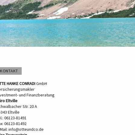
KONTAKT
TTE HANKE CONRADI
GmbH
ersicherungsmakler
nvestment- und Finanzberatung
ro Eltville
chwalbacher Str. 20 A
343 Eltville
l.: 06123-81491
ax: 06123-81492
Mail:
info@otteundco.de
üro Taunusstein