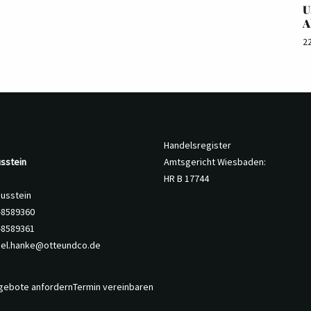
U
A
2
Handelsregister
sstein
Amtsgericht Wiesbaden:
HR B 17744
nusstein
8-8589360
-8589361
iel.hanke@otteundco.de
gebote anfordern
Termin vereinbaren