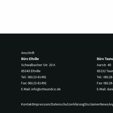
Anschrift
Büro Eltville
Büro Taunu
Schwalbacher Str. 20 A
Aarstr. 40
65343 Eltville
65232 Tau
Tel.: 06123-81491
Tel.: 0612
Fax: 06123-81492
Fax: 06128
E-Mail:
info@otteundco.de
E-Mail:
dan
Kontakt
Impressum/Datenschutzerklärung
Disclaimer
News
An