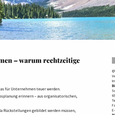
men – warum rechtzeitige
O
V
I
Bü
as für Unternehmen teuer werden.
S
65
bsplanung erinnern – aus organisatorischen,
Te
F
da Rückstellungen gebildet werden müssen,
E-
B