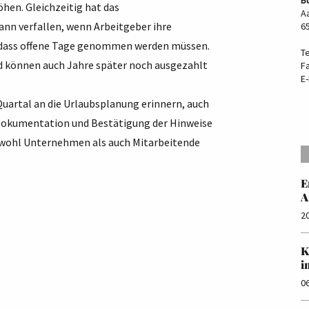
hen. Gleichzeitig hat das
Aa
ann verfallen, wenn Arbeitgeber ihre
6
n, dass offene Tage genommen werden müssen.
T
nd können auch Jahre später noch ausgezahlt
F
E-
artal an die Urlaubsplanung erinnern, auch
e Dokumentation und Bestätigung der Hinweise
sowohl Unternehmen als auch Mitarbeitende
E
A
2
K
i
0