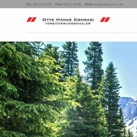
Tel.:
06123-81491
Fax:
06123-81492
Mail:
info@otteundco.de